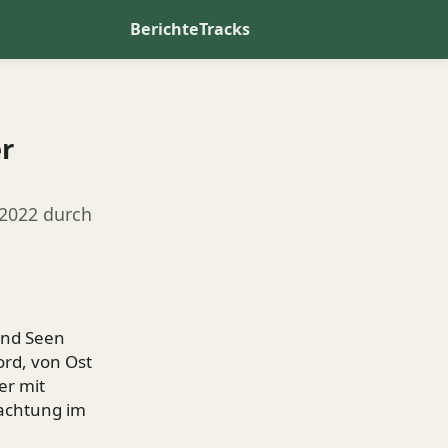
Berichte
Tracks
r
2022 durch
 und Seen
ord, von Ost
er mit
nachtung im