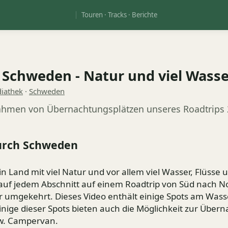
Touren · Tracks · Berichte
 Schweden - Natur und viel Wasse
iathek
·
Schweden
hmen von Übernachtungsplätzen unseres Roadtrips 
urch Schweden
Video auf YouTube ansehen
Erst nach Klick wird YouTube geladen (Datenübertragung an
in Land mit viel Natur und vor allem viel Wasser, Flüsse
Google).
 auf jedem Abschnitt auf einem Roadtrip von Süd nach N
 umgekehrt. Dieses Video enthält einige Spots am Wass
inige dieser Spots bieten auch die Möglichkeit zur Über
w. Campervan.